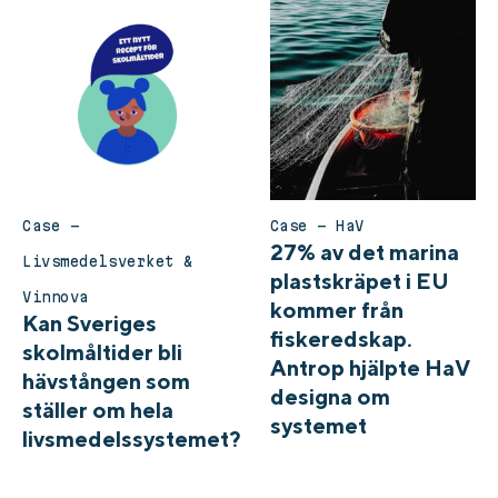
Case –
Case – HaV
27% av det marina
Livsmedelsverket &
plastskräpet i EU
Vinnova
kommer från
Kan Sveriges
fiskeredskap.
skolmåltider bli
Antrop hjälpte HaV
hävstången som
designa om
ställer om hela
systemet
livsmedelssystemet?