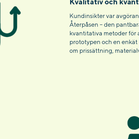
Kvalitativ och kvant
Kundinsikter var avgöran
Återpåsen – den pantbara
kvantitativa metoder för 
prototypen och en enkät t
om prissättning, materia