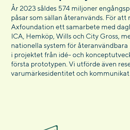
År 2023 såldes 574 miljoner engångspå
påsar som sällan återanvänds. För at
Axfoundation ett samarbete med dagl
ICA, Hemköp, Wills och City Gross, me
nationella system för återanvändbar
i projektet från idé- och konceptutveck
första prototypen. Vi utförde även re
varumärkesidentitet och kommunikati