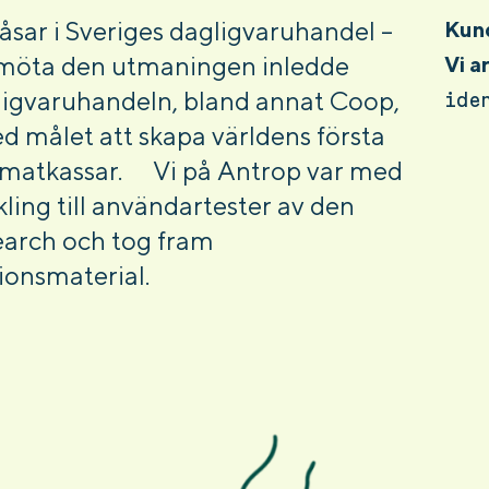
sar i Sveriges dagligvaruhandel –
Kun
t möta den utmaningen inledde
Vi 
igvaruhandeln, bland annat Coop,
ide
d målet att skapa världens första
a matkassar. Vi på Antrop var med
ling till användartester av den
search och tog fram
onsmaterial.