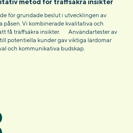
itativ metod för träffsäkra insikter
de för grundade beslut i utvecklingen av
 påsen. Vi kombinerade kvalitativa och
att få träffsäkra insikter. Användartester av
ill potentiella kunder gav viktiga lärdomar
lval och kommunikativa budskap.