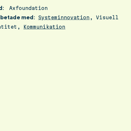
d:
Axfoundation
arbetade med:
Systeminnovation
, Visuell
ntitet,
Kommunikation