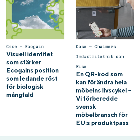
Case – Ecogain
Case – Chalmers
Visuell identitet
Industriteknik och
som stärker
Rise
Ecogains position
En QR-kod som
som ledande röst
kan förändra hela
för biologisk
möbelns livscykel –
mångfald
Vi förberedde
svensk
möbelbransch för
EU:s produktpass