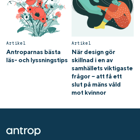
Artikel
Artikel
Antroparnas bästa
När design gör
läs- och lyssningstips
skillnad i en av
samhällets viktigaste
frågor – att få ett
slut på mäns våld
mot kvinnor