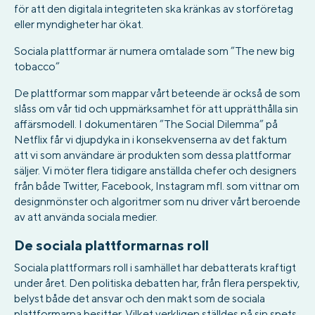
för att den digitala integriteten ska kränkas av storföretag
eller myndigheter har ökat.
Sociala plattformar är numera omtalade som ”The new big
tobacco”
De plattformar som mappar vårt beteende är också de som
slåss om vår tid och uppmärksamhet för att upprätthålla sin
affärsmodell. I dokumentären ”The Social Dilemma” på
Netflix får vi djupdyka in i konsekvenserna av det faktum
att vi som användare är produkten som dessa plattformar
säljer. Vi möter flera tidigare anställda chefer och designers
från både Twitter, Facebook, Instagram mfl. som vittnar om
designmönster och algoritmer som nu driver vårt beroende
av att använda sociala medier.
De sociala plattformarnas roll
Sociala plattformars roll i samhället har debatterats kraftigt
under året. Den politiska debatten har, från flera perspektiv,
belyst både det ansvar och den makt som de sociala
plattformarna besitter. Vilket verkligen ställdes på sin spets