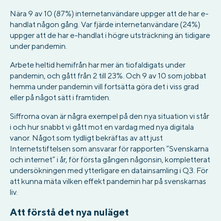
Nära 9 av 10 (87%) internetanvändare uppger att de har e-
handlat någon gång. Var fjärde internetanvändare (24%)
uppger att de har e-handlat i högre utsträckning än tidigare
under pandemin.
Arbete heltid hemifrån har mer än tiofaldigats under
pandemin, och gått från 2 till 23%. Och 9 av 10 som jobbat
hemma under pandemin vill fortsätta göra det i viss grad
eller på något sätt i framtiden.
Siffrorna ovan är några exempel på den nya situation vi står
i och hur snabbt vi gått mot en vardag med nya digitala
vanor. Något som tydligt bekräftas av att just
Internetstiftelsen som ansvarar för rapporten ”Svenskarna
och internet” i år, för första gången någonsin, kompletterat
undersökningen med ytterligare en datainsamling i Q3. För
att kunna mäta vilken effekt pandemin har på svenskarnas
liv.
Att förstå det nya nuläget