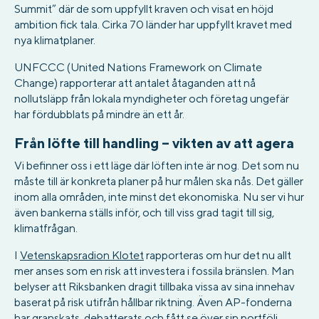
Summit” där de som uppfyllt kraven och visat en höjd
ambition fick tala. Cirka 70 länder har uppfyllt kravet med
nya klimatplaner.
UNFCCC (United Nations Framework on Climate
Change) rapporterar att antalet åtaganden att nå
nollutsläpp från lokala myndigheter och företag ungefär
har fördubblats på mindre än ett år.
Från löfte till handling – vikten av att agera
Vi befinner oss i ett läge där löften inte är nog. Det som nu
måste till är konkreta planer på hur målen ska nås. Det gäller
inom alla områden, inte minst det ekonomiska. Nu ser vi hur
även bankerna ställs inför, och till viss grad tagit till sig,
klimatfrågan.
I
Vetenskapsradion Klotet
rapporteras om hur det nu allt
mer anses som en risk att investera i fossila bränslen. Man
belyser att Riksbanken dragit tillbaka vissa av sina innehav
baserat på risk utifrån hållbar riktning. Även AP-fonderna
har granskats, debatterats och fått se över sin portfölj.