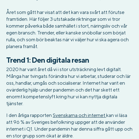
Året som gått har visat att det kan vara svårt att förutse
framtiden. Här följer 3 utstakade riktningar som vi tror
kommer påverka både samhället i stort, näringsliv och vår
egen bransch. Trender, eller kanske snöbollar som börjat
rulla, och som bör beaktas när vi väljer hur vi ska agera och
planera framåt.
Trend 1: Den digitala resan
2020 har varit året då vi i stor utsträckning levt digitalt.
Många har tvingats förändra hur vi arbetar, studerar och lär
oss, handlar, umgås och socialiserar. Internet har varit en
ovärderlig hjälp under pandemin och det har skett ett
enormt kompetenslyft kring hur vi kan nyttja digitala
tjänster.
I den årliga rapporten
Svenskarna och internet
kan vi läsa
att 96 % av Sveriges befolkning uppger att de använder
internet i Q1. Under pandemin har denna siffra gått upp och
en stor grupp som ökat är äldre.