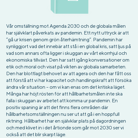
Vår omställning mot Agenda 2030 och de globala målen
har självklart påverkats av pandemin. Ett nytt uttryck är att
”gå ur krisen genom grön återhämtning”. Pandemin har
synliggjort vad det innebär att stå i en global kris, satt ljus på
vad som annars ofta ligger i skuggan av vårt ekorrhjul och
ekonomiska tillväxt. Den har satt igång konversationer om
etik och moral och visat på vikten av globala samarbeten.
Den har blottlagt behovet av att agera och den har fått oss
att förstå att vi har kapacitet och handlingskraft att försöka
ändra vår situation – om vi kan enas om det kritiska läget.
Många har höjt rösten för att hållbarhetsmålen inte ska
falla i skuggan av arbetet att komma ur pandemin. En
positiv spaning är att det finns flera områden där
hållbarhetsomställningen nu ser ut att gå i en hoppfull
riktning. Hållbarhet har en självklar plats på dagordningen
och med klivet in i det årtionde som går mot 2030 ser vi
också att det blir skarpt läge.