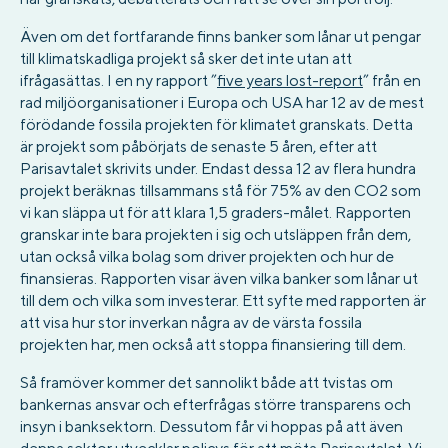
Även om det fortfarande finns banker som lånar ut pengar
till klimatskadliga projekt så sker det inte utan att
ifrågasättas. I en ny rapport ”
five years lost-report
” från en
rad miljöorganisationer i Europa och USA har 12 av de mest
förödande fossila projekten för klimatet granskats. Detta
är projekt som påbörjats de senaste 5 åren, efter att
Parisavtalet skrivits under. Endast dessa 12 av flera hundra
projekt beräknas tillsammans stå för 75% av den CO2 som
vi kan släppa ut för att klara 1,5 graders-målet. Rapporten
granskar inte bara projekten i sig och utsläppen från dem,
utan också vilka bolag som driver projekten och hur de
finansieras. Rapporten visar även vilka banker som lånar ut
till dem och vilka som investerar. Ett syfte med rapporten är
att visa hur stor inverkan några av de värsta fossila
projekten har, men också att stoppa finansiering till dem.
Så framöver kommer det sannolikt både att tvistas om
bankernas ansvar och efterfrågas större transparens och
insyn i banksektorn. Dessutom får vi hoppas på att även