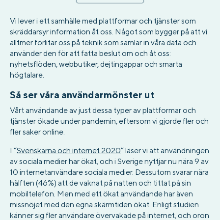
Vi lever i ett samhälle med plattformar och tjänster som
skräddarsyr information åt oss. Något som bygger på att vi
alltmer förlitar oss på teknik som samlar in våra data och
använder den för att fatta beslut om och åt oss:
nyhetsflöden, webbutiker, dejtingappar och smarta
högtalare.
Så ser våra användarmönster ut
Vårt användande av just dessa typer av plattformar och
tjänster ökade under pandemin, eftersom vi gjorde fler och
fler saker online.
I “
Svenskarna och internet 2020
” läser vi att användningen
av sociala medier har ökat, och i Sverige nyttjar nu nära 9 av
10 internetanvändare sociala medier. Dessutom svarar nära
hälften (46%) att de vaknat på natten och tittat på sin
mobiltelefon. Men med ett ökat användande har även
missnöjet med den egna skärmtiden ökat. Enligt studien
känner sig fler användare övervakade på internet, och oron