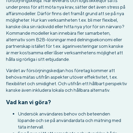
försörjningskedja. När leverans och logistikkedjor sätts
under press för att möta nya krav, sätter det även stress på
affärsmodeller. Därför finns det framåt grund att se på nya
möjligheter. Hur kan verksamheten t.ex. bli mer flexibel,
kanske öka sin räckvidd eller hitta nya ytor för sin närvaro?
Kommande modeller kan innebära fler samarbeten,
alternativ som B2B-lösningar med delningsekonomi eller
partnerskap istället för t.ex. ägarinvesteringar som kanske
är mer kostsamma eller låser verksamhetens möjlighet att
hålla sig rörliga i sitt erbjudande.
Värdet av försörjningskedjan hos företag kommer att
behöva mätas utifrån aspekter utöver effektivitet, t.ex.
flexibilitet och smidighet. Och utifrån ett hållbart perspektiv
kanske även inkludera lokala och hållbara alternativ.
Vad kan vi göra?
Undersök användares behov och beteenden
löpande och se på användardata och mätning med
täta intervall.