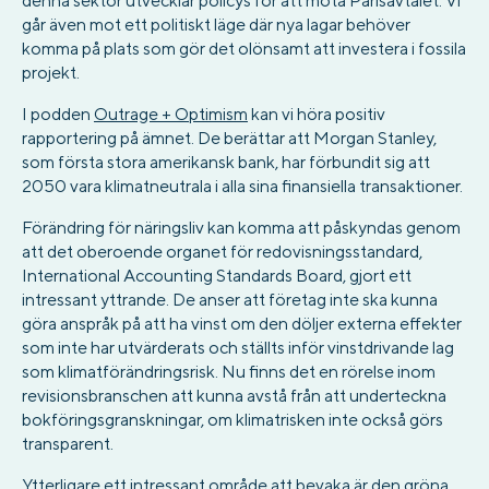
denna sektor utvecklar policys för att möta Parisavtalet. Vi
går även mot ett politiskt läge där nya lagar behöver
komma på plats som gör det olönsamt att investera i fossila
projekt.
I podden
Outrage + Optimism
kan vi höra positiv
rapportering på ämnet. De berättar att Morgan Stanley,
som första stora amerikansk bank, har förbundit sig att
2050 vara klimatneutrala i alla sina finansiella transaktioner.
Förändring för näringsliv kan komma att påskyndas genom
att det oberoende organet för redovisningsstandard,
International Accounting Standards Board, gjort ett
intressant yttrande. De anser att företag inte ska kunna
göra anspråk på att ha vinst om den döljer externa effekter
som inte har utvärderats och ställts inför vinstdrivande lag
som klimatförändringsrisk. Nu finns det en rörelse inom
revisionsbranschen att kunna avstå från att underteckna
bokföringsgranskningar, om klimatrisken inte också görs
transparent.
Ytterligare ett intressant område att bevaka är den gröna