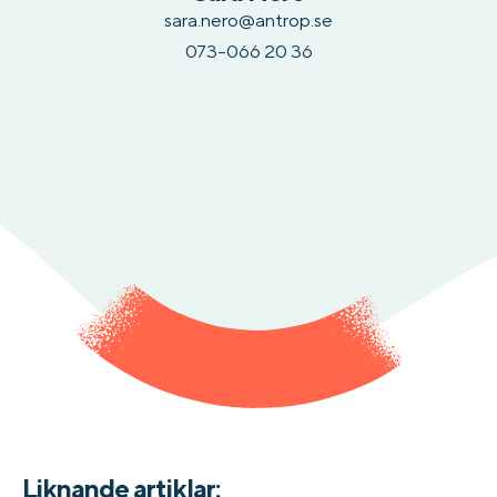
sara.nero@antrop.se
073-066 20 36
Liknande artiklar: