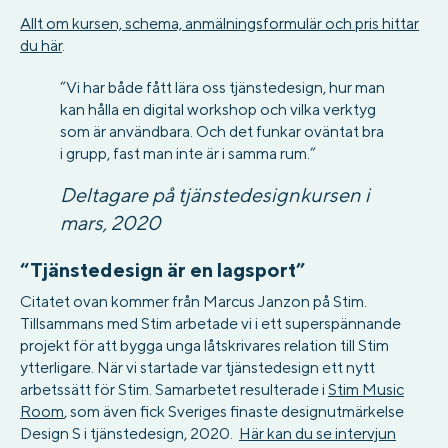
Allt om kursen, schema, anmälningsformulär och pris hittar
du här
.
“Vi har både fått lära oss tjänstedesign, hur man
kan hålla en digital workshop och vilka verktyg
som är användbara. Och det funkar oväntat bra
i grupp, fast man inte är i samma rum.”
Deltagare på tjänstedesignkursen i
mars, 2020
“Tjänstedesign är en lagsport”
Citatet ovan kommer från Marcus Janzon på Stim.
Tillsammans med Stim arbetade vi i ett superspännande
projekt för att bygga unga låtskrivares relation till Stim
ytterligare. När vi startade var tjänstedesign ett nytt
arbetssätt för Stim. Samarbetet resulterade i
Stim Music
Room
, som även fick Sveriges finaste designutmärkelse
Design S i tjänstedesign, 2020.
Här kan du se intervjun