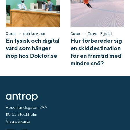
Case – doktor.se
Case – Idre Fjäll
En fysisk och digital
Hur förbereder sig
vård som hänger
en skiddestination
ihop hos Doktor.se
för en framtid med
mindre snö?
Rosenlundsgatan 29A
118 63 Stockholm
Visa på karta