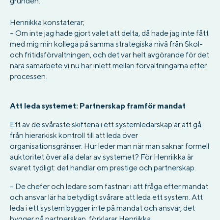
grunden.
Henriikka konstaterar;
– Om inte jag hade gjort valet att delta, då hade jag inte fått
med mig min kollega på samma strategiska nivå från Skol-
och fritidsförvaltningen, och det var helt avgörande för det
nära samarbete vi nu har inlett mellan förvaltningarna efter
processen.
Att leda systemet: Partnerskap framför mandat
Ett av de svåraste skiftena i ett systemledarskap är att gå
från hierarkisk kontroll till att leda över
organisationsgränser. Hur leder man när man saknar formell
auktoritet över alla delar av systemet? För Henriikka är
svaret tydligt: det handlar om prestige och partnerskap.
– De chefer och ledare som fastnar i att fråga efter mandat
och ansvar lär ha betydligt svårare att leda ett system. Att
leda i ett system bygger inte på mandat och ansvar, det
bygger på partnerskap, förklarar Henriikka.