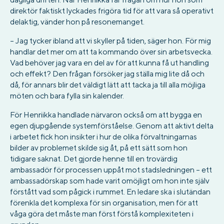
direktör faktiskt lyckades frigöra tid för att vara så operativt
delaktig, vänder hon på resonemanget.
– Jag tycker ibland att vi skyller på tiden, säger hon. För mig
handlar det mer om att ta kommando över sin arbetsvecka.
Vad behöver jag vara en del av för att kunna få ut handling
och effekt? Den frågan försöker jag ställa mig lite då och
då, för annars blir det väldigt lätt att tacka ja till alla möjliga
möten och bara fylla sin kalender.
För Henriikka handlade närvaron också om att bygga en
egen djupgående systemförståelse. Genom att aktivt delta
i arbetet fick hon insikter i hur de olika förvaltningarnas
bilder av problemet skilde sig åt, på ett sätt som hon
tidigare saknat. Det gjorde henne till en trovärdig
ambassadör för processen uppåt mot stadsledningen – ett
ambassadörskap som hade varit omöjligt om hon inte själv
förstått vad som pågick i rummet. En ledare ska i slutändan
förenkla det komplexa för sin organisation, men för att
våga göra det måste man först förstå komplexiteten i