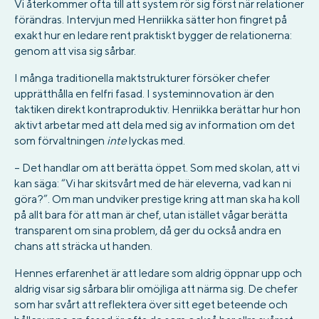
Vi återkommer ofta till att system rör sig först när relationer
förändras. Intervjun med Henriikka sätter hon fingret på
exakt hur en ledare rent praktiskt bygger de relationerna:
genom att visa sig sårbar.
I många traditionella maktstrukturer försöker chefer
upprätthålla en felfri fasad. I systeminnovation är den
taktiken direkt kontraproduktiv. Henriikka berättar hur hon
aktivt arbetar med att dela med sig av information om det
som förvaltningen
inte
lyckas med.
– Det handlar om att berätta öppet. Som med skolan, att vi
kan säga: “Vi har skitsvårt med de här eleverna, vad kan ni
göra?”. Om man undviker prestige kring att man ska ha koll
på allt bara för att man är chef, utan istället vågar berätta
transparent om sina problem, då ger du också andra en
chans att sträcka ut handen.
Hennes erfarenhet är att ledare som aldrig öppnar upp och
aldrig visar sig sårbara blir omöjliga att närma sig. De chefer
som har svårt att reflektera över sitt eget beteende och