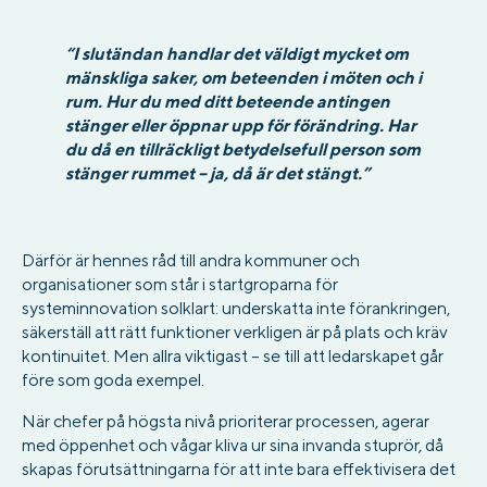
“I slutändan handlar det väldigt mycket om
mänskliga saker, om beteenden i möten och i
rum. Hur du med ditt beteende antingen
stänger eller öppnar upp för förändring. Har
du då en tillräckligt betydelsefull person som
stänger rummet – ja, då är det stängt.”
Därför är hennes råd till andra kommuner och
organisationer som står i startgroparna för
systeminnovation solklart: underskatta inte förankringen,
säkerställ att rätt funktioner verkligen är på plats och kräv
kontinuitet. Men allra viktigast – se till att ledarskapet går
före som goda exempel.
När chefer på högsta nivå prioriterar processen, agerar
med öppenhet och vågar kliva ur sina invanda stuprör, då
skapas förutsättningarna för att inte bara effektivisera det