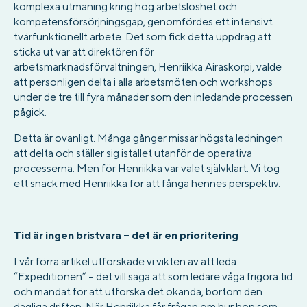
komplexa utmaning kring hög arbetslöshet och
kompetensförsörjningsgap, genomfördes ett intensivt
tvärfunktionellt arbete. Det som fick detta uppdrag att
sticka ut var att direktören för
arbetsmarknadsförvaltningen, Henriikka Airaskorpi, valde
att personligen delta i alla arbetsmöten och workshops
under de tre till fyra månader som den inledande processen
pågick.
Detta är ovanligt. Många gånger missar högsta ledningen
att delta och ställer sig istället utanför de operativa
processerna. Men för Henriikka var valet självklart. Vi tog
ett snack med Henriikka för att fånga hennes perspektiv.
Tid är ingen bristvara – det är en prioritering
I vår förra artikel utforskade vi vikten av att leda
“Expeditionen” – det vill säga att som ledare våga frigöra tid
och mandat för att utforska det okända, bortom den
dagliga driften. När Henriikka får frågan om hur hon som