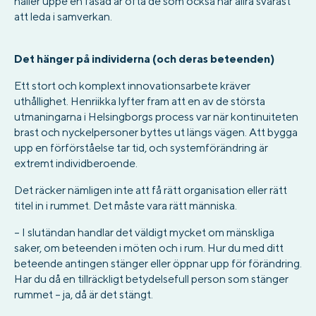
håller uppe en fasad är ofta de som också har allra svårast
att leda i samverkan.
Det hänger på individerna (och deras beteenden)
Ett stort och komplext innovationsarbete kräver
uthållighet. Henriikka lyfter fram att en av de största
utmaningarna i Helsingborgs process var när kontinuiteten
brast och nyckelpersoner byttes ut längs vägen. Att bygga
upp en förförståelse tar tid, och systemförändring är
extremt individberoende.
Det räcker nämligen inte att få rätt organisation eller rätt
titel in i rummet. Det måste vara rätt människa.
– I slutändan handlar det väldigt mycket om mänskliga
saker, om beteenden i möten och i rum. Hur du med ditt
beteende antingen stänger eller öppnar upp för förändring.
Har du då en tillräckligt betydelsefull person som stänger
rummet – ja, då är det stängt.