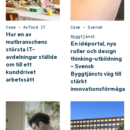
Case – Axfood IT
Case – Svensk
Hur en av
Byggtjänst
matbranschens
En idéportal, nya
största IT-
roller och design
avdelningar ställde
thinking-utbildning
om till ett
– Svensk
kunddrivet
Byggtjänsts väg till
arbetssätt
stärkt
innovationsförmåga