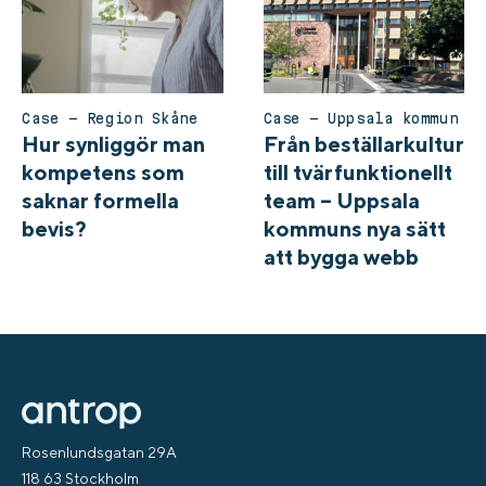
Case – Region Skåne
Case – Uppsala kommun
Hur synliggör man
Från beställarkultur
kompetens som
till tvärfunktionellt
saknar formella
team – Uppsala
bevis?
kommuns nya sätt
att bygga webb
Rosenlundsgatan 29A
118 63 Stockholm