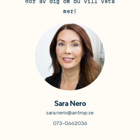
Hör av dig om du vill veta
mer!
Sara Nero
sara.nero@antrop.se
073-0662036