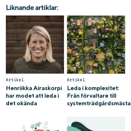
Liknande artiklar:
Artikel
Artikel
Henriikka Airaskorpi
Leda i komplexitet:
har modet att leda i
Från förvaltare till
det okända
systemträdgårdsmästa