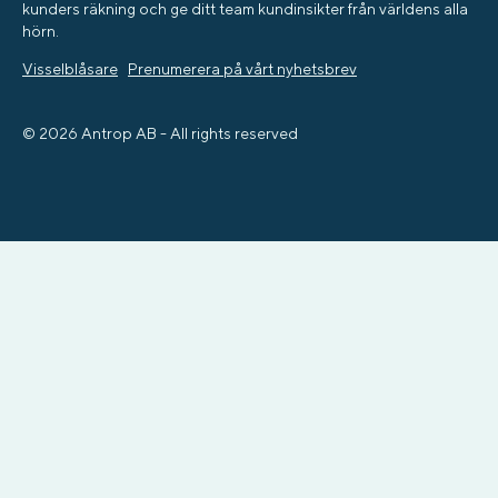
kunders räkning och ge ditt team kundinsikter från världens alla
hörn.
Visselblåsare
Prenumerera på vårt nyhetsbrev
© 2026 Antrop AB - All rights reserved