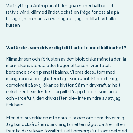
Vårt syfte på Antrop är att designa en mer hållbar och
rättvis värld, därmed är det också en fråga för oss alla på
bolaget, men man kan väl säga att jag ser till att vi håller
kursen.
Vad är det som driver dig i ditt arbete med hållbarhet?
Klimatkrisen och förlusten av den biologiska mångfalden är
människans största ödesfrågor eftersom vi är totalt
beroende av en planet i balans. Vi dras dessutom med
många andra oroligheter idag – som konflikter och krig,
demokrati på svaj, ökande klyftor. Så min drivkraft är helt
enkelt rent existentiell. Jag vill stå upp för det som är rätt
och värdefullt, den drivkraften blev inte mindre av att jag
fick barn.
Men det är verkligen inte bara ilska och oro som driver mig.
Jag bär också på en stark längtan efter något bättre. Till en
framtid där vi lever fossilfritt, i ett omsorgsfullt samspel med