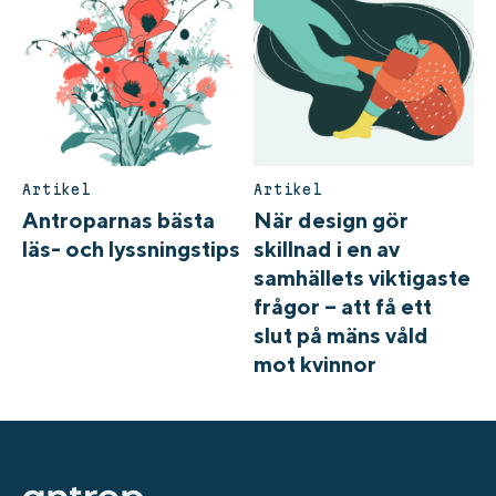
Artikel
Artikel
Antroparnas bästa
När design gör
läs- och lyssningstips
skillnad i en av
samhällets viktigaste
frågor – att få ett
slut på mäns våld
mot kvinnor