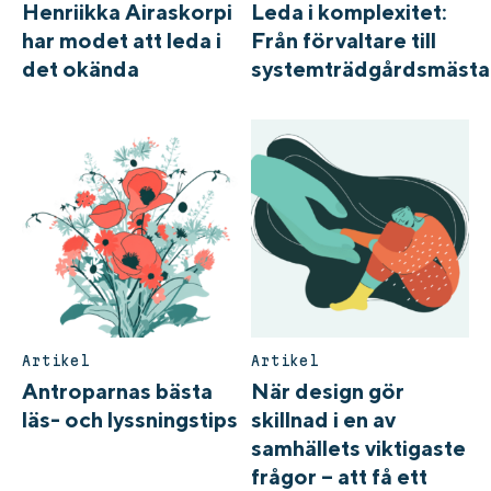
Henriikka Airaskorpi
Leda i komplexitet:
har modet att leda i
Från förvaltare till
det okända
systemträdgårdsmästa
Artikel
Artikel
Antroparnas bästa
När design gör
läs- och lyssningstips
skillnad i en av
samhällets viktigaste
frågor – att få ett