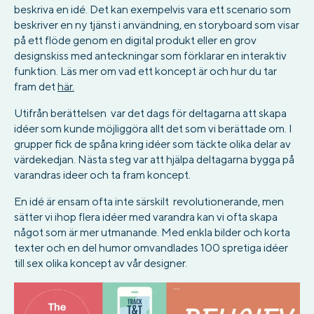
beskriva en idé. Det kan exempelvis vara ett scenario som
beskriver en ny tjänst i användning, en storyboard som visar
på ett flöde genom en digital produkt eller en grov
designskiss med anteckningar som förklarar en interaktiv
funktion. Läs mer om vad ett koncept är och hur du tar
fram det
här.
Utifrån berättelsen var det dags för deltagarna att skapa
idéer som kunde möjliggöra allt det som vi berättade om. I
grupper fick de spåna kring idéer som täckte olika delar av
värdekedjan. Nästa steg var att hjälpa deltagarna bygga på
varandras ideer och ta fram koncept.
En idé är ensam ofta inte särskilt revolutionerande, men
sätter vi ihop flera idéer med varandra kan vi ofta skapa
något som är mer utmanande. Med enkla bilder och korta
texter och en del humor omvandlades 100 spretiga idéer
till sex olika koncept av vår designer.