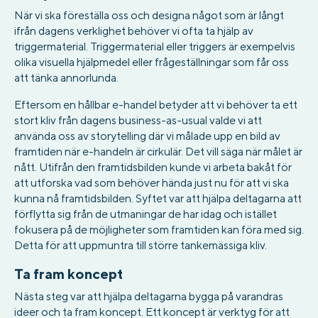
När vi ska föreställa oss och designa något som är långt
ifrån dagens verklighet behöver vi ofta ta hjälp av
triggermaterial. Triggermaterial eller triggers är exempelvis
olika visuella hjälpmedel eller frågeställningar som får oss
att tänka annorlunda.
Eftersom en hållbar e-handel betyder att vi behöver ta ett
stort kliv från dagens business-as-usual valde vi att
använda oss av storytelling där vi målade upp en bild av
framtiden när e-handeln är cirkulär. Det vill säga när målet är
nått. Utifrån den framtidsbilden kunde vi arbeta bakåt för
att utforska vad som behöver hända just nu för att vi ska
kunna nå framtidsbilden. Syftet var att hjälpa deltagarna att
förflytta sig från de utmaningar de har idag och istället
fokusera på de möjligheter som framtiden kan föra med sig.
Detta för att uppmuntra till större tankemässiga kliv.
Ta fram koncept
Nästa steg var att hjälpa deltagarna bygga på varandras
ideer och ta fram koncept. Ett koncept är verktyg för att