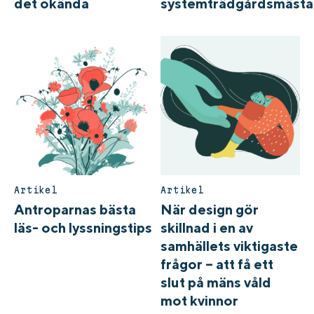
det okända
systemträdgårdsmästa
Artikel
Artikel
Antroparnas bästa
När design gör
läs- och lyssningstips
skillnad i en av
samhällets viktigaste
frågor – att få ett
slut på mäns våld
mot kvinnor