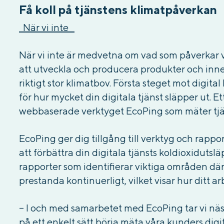
Få koll på tjänstens klimatpåverkan
När vi ​​inte
När vi ​​inte är medvetna om vad som påverkar vå
att utveckla och producera produkter och inneh
riktigt stor klimatbov. Första steget mot digital
för hur mycket din digitala tjänst släpper ut. E
webbaserade verktyget EcoPing som mäter tjä
EcoPing ger dig tillgång till verktyg och rappo
att förbättra din digitala tjänsts koldioxiduts
rapporter som identifierar viktiga områden dä
prestanda kontinuerligt, vilket visar hur ditt a
– I och med samarbetet med EcoPing tar vi näst
på ett enkelt sätt börja mäta våra kunders digi