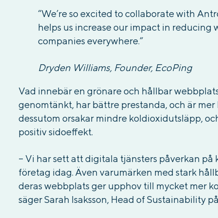
“We’re so excited to collaborate with Ant
helps us increase our impact in reducing 
companies everywhere.”
Dryden Williams, Founder, EcoPing
Vad innebär en grönare och hållbar webbplats?
genomtänkt, har bättre prestanda, och är mer 
dessutom orsakar mindre koldioxidutsläpp, och 
positiv sidoeffekt.
– Vi har sett att digitala tjänsters påverkan p
företag idag. Även varumärken med stark hållb
deras webbplats ger upphov till mycket mer k
säger Sarah Isaksson, Head of Sustainability p