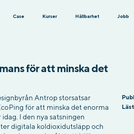
Case
Kurser
Hållbarhet
Jobb
mans för att minska det
gnbyrån Antrop storsatsar
Pub
EcoPing för att minska det enorma
Läst
 idag. I den nya satsningen
r digitala koldioxidutsläpp och