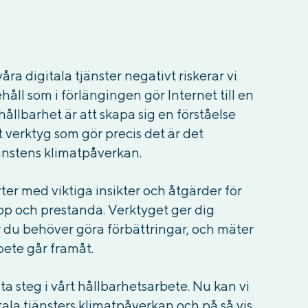
ra digitala tjänster negativt riskerar vi
åll som i förlängingen gör Internet till en
 hållbarhet är att skapa sig en förståelse
tt verktyg som gör precis det är det
nstens klimatpåverkan.
rter med viktiga insikter och åtgärder för
läpp och prestanda. Verktyget ger dig
r du behöver göra förbättringar, och mäter
rbete går framåt.
a steg i vårt hållbarhetsarbete. Nu kan vi
tala tjänsters klimatpåverkan och på så vis