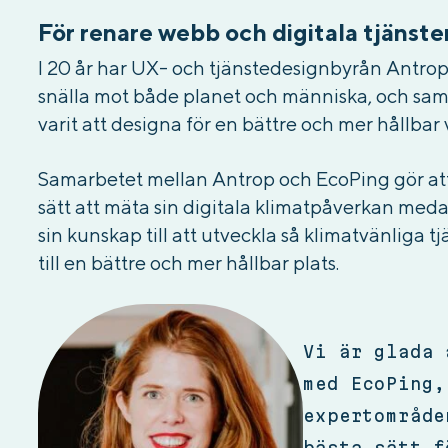
För renare webb och digitala tjänste
I 20 år har UX- och tjänstedesignbyrån Antrop 
snälla mot både planet och människa, och samti
varit att designa för en bättre och mer hållbar 
Samarbetet mellan Antrop och EcoPing gör att b
sätt att mäta sin digitala klimatpåverkan med
sin kunskap till att utveckla så klimatvänliga tj
till en bättre och mer hållbar plats.
Vi är glada 
med EcoPing,
expertområde
bästa sätt f