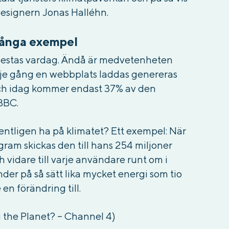
designern Jonas Halléhn.
många exempel
e flestas vardag. Ändå är medvetenheten
arje gång en webbplats laddas genereras
 och idag kommer endast 37% av den
 BBC.
entligen ha på klimatet? Ett exempel: När
gram skickas den till hans 254 miljoner
h vidare till varje användare runt om i
er på så sätt lika mycket energi som tio
en förändring till.
ng the Planet? – Channel 4)