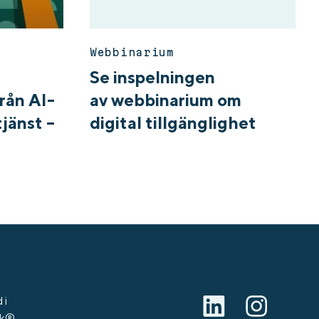
Webbinarium
Se inspelningen
rån AI-
av webbinarium om
tjänst –
digital tillgänglighet
t
 i
rk®