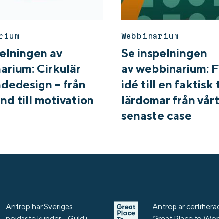
rium
Webbinarium
pelningen av
Se inspelningen
arium: Cirkulär
av webbinarium: F
dedesign – från
idé till en faktisk 
nd till motivation
lärdomar från vår
senaste case
Antrop har Sveriges
Antrop är certifierad
nöjdaste kunder – Guld i
Great Place to Wo