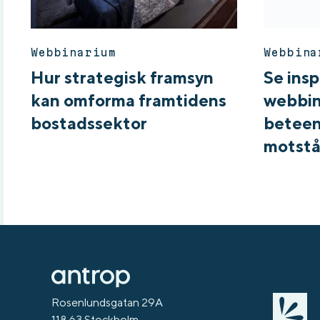
Webbinarium
Webbina
Hur strategisk framsyn
Se ins
kan omforma framtidens
webbin
bostadssektor
beteen
motstå
Rosenlundsgatan 29A
118 63 Stockholm