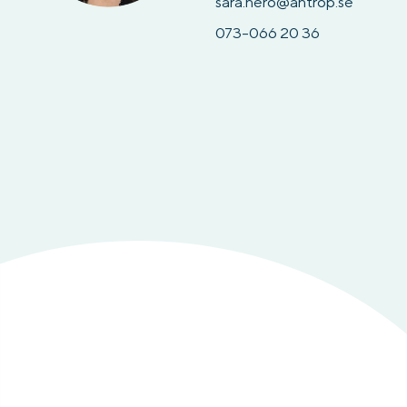
sara.nero@antrop.se
073-066 20 36