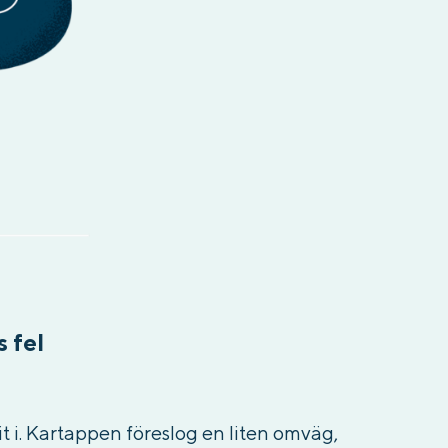
s fel
arit i. Kartappen föreslog en liten omväg,