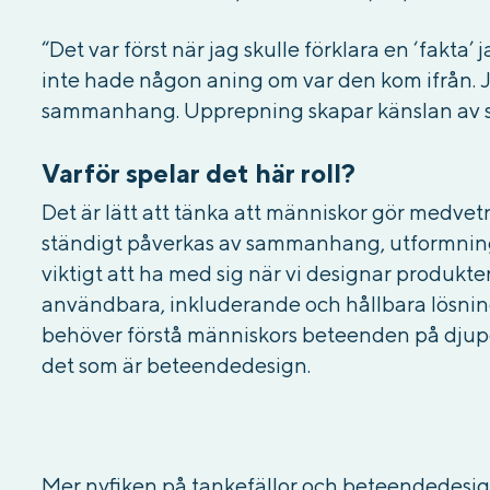
“Det var först när jag skulle förklara en ‘fakta’
inte hade någon aning om var den kom ifrån. 
sammanhang. Upprepning skapar känslan av s
Varför spelar det här roll?
Det är lätt att tänka att människor gör medvetn
ständigt påverkas av sammanhang, utformning
viktigt att ha med sig när vi designar produkter
användbara, inkluderande och hållbara lösning
behöver förstå människors beteenden på djupe
det som är beteendedesign.
Mer nyfiken på tankefällor och beteendedesi