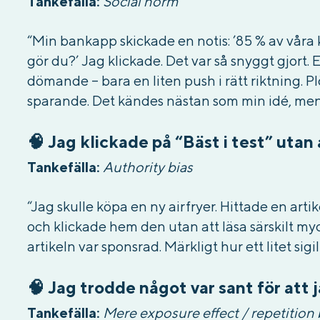
Tankefälla:
Social norm
“Min bankapp skickade en notis: ’85 % av våra 
gör du?’ Jag klickade. Det var så snyggt gjort. 
dömande – bara en liten push i rätt riktning. Pl
sparande. Det kändes nästan som min idé, men 
🧠 Jag klickade på “Bäst i test” utan
Tankefälla:
Authority bias
“Jag skulle köpa en ny airfryer. Hittade en arti
och klickade hem den utan att läsa särskilt myc
artikeln var sponsrad. Märkligt hur ett litet sigi
🧠 Jag trodde något var sant för att 
Tankefälla:
Mere exposure effect / repetition 