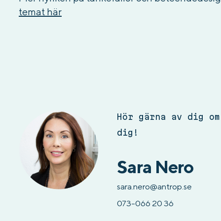
temat här
Hör gärna av dig om
dig!
Sara Nero
sara.nero@antrop.se
073-066 20 36