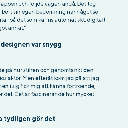
på appen och följde vägen ändå. Det tog
pla bort sin egen bedömning när något ser
litar på det som känns automatiskt, digitalt
ot annat.”
t designen var snygg
ade på hur stilren och genomtänkt den
iös aktör. Men efteråt kom jag på att jag
en i sig fick mig att
känna
förtroende,
ör det. Det är fascinerande hur mycket
ra tydligen gör det