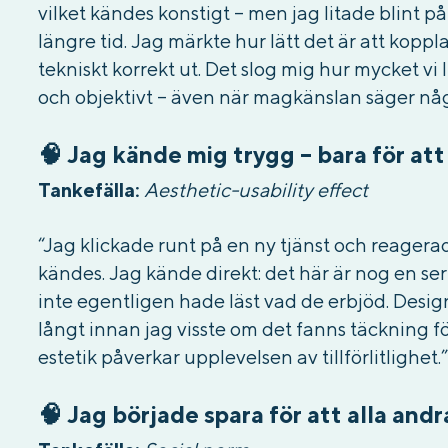
vilket kändes konstigt – men jag litade blint 
längre tid. Jag märkte hur lätt det är att kop
tekniskt korrekt ut. Det slog mig hur mycket vi 
och objektivt – även när magkänslan säger någ
🧠 Jag kände mig trygg – bara för at
Tankefälla:
Aesthetic-usability effect
“Jag klickade runt på en ny tjänst och reager
kändes. Jag kände direkt: det här är nog en ser
inte egentligen hade läst vad de erbjöd. Design
långt innan jag visste om det fanns täckning f
estetik påverkar upplevelsen av tillförlitlighet.”
🧠 Jag började spara för att alla and