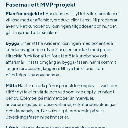
Faserna i ett MVP-projekt
Plan för projektet
Här definieras syftet: vilket problem ni
vill lösa med er affärsidé, produkt eller tjänst. Ni preciserar
även vilket kundbehov lösningen tillgodoser och hur det
går i linje med affärsmålen.
Bygga
Efter att ha validerat lösningen med potentiella
kunder bygger och utvecklar ni en produkt med precis
tillräcklig funktionalitet för att möta kundbehov och
affärsmål. I nästa omgång av bygga-fasen, när ni kommit
längre i processen, lägger ni till nya funktioner som
efterfrågats av användarna.
Mäta
Här tar ni reda på hur produkten upplevs – vad som
tillför nytta eller värde och vad som inte uppfyller något
behov. Exempel på mätmetoder är intervjuer,
användningstester observationer, enkätundersökningar
och dataanalyser. De skiler sig åt beroende på var i
utvecklingsfasen ni befinnser er.
Lära
Nu är det dags att analysera och dra lärdom av