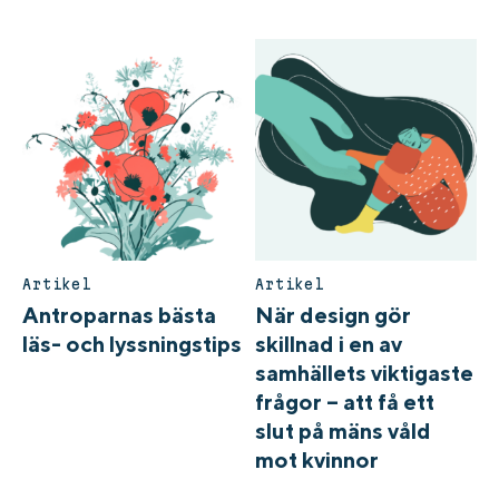
Artikel
Artikel
Antroparnas bästa
När design gör
läs- och lyssningstips
skillnad i en av
samhällets viktigaste
frågor – att få ett
slut på mäns våld
mot kvinnor