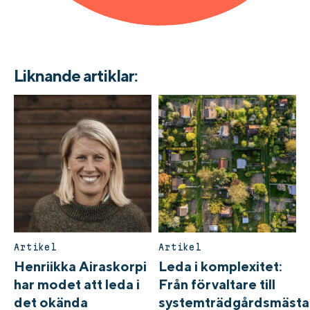
Liknande artiklar:
Artikel
Artikel
Henriikka Airaskorpi
Leda i komplexitet:
har modet att leda i
Från förvaltare till
det okända
systemträdgårdsmästa