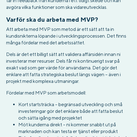
tar in feedback från kunderna i ett tidigt skede och kan
avgöra vilka funktioner som ska vidareutvecklas.
Varför ska du arbeta med MVP?
Att arbeta med MVP som metod är ett sätt att ta in
kundisnikterna löpande i utvecklingsprocessen. Det finns
många fördelar med det arbetssättet.
Dels är det ett billigt sätt att validera affärsidén innan ni
investerar mer resurser. Dels får ni kontinuerigt svar på
exakt vad som ger värde för användarna. Det gör det
enklare att fatta strategiska beslut längs vägen – även i
projekt med komplexa utmaningar.
Fördelar med MVP som arbetsmodell:
Kort startsträcka – begränsad utveckling och små
investeringar gör det enklare både att fatta beslut
och sätta igång med projektet
Möt kunderna direkt – ni kommer snabbt ut på
marknaden och kan testa er tjänst eller produkt