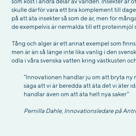
som kost i andra delar av världen. Insekter är o
skulle därför vara ett bra komplement till dage
på att äta insekter så som de är, men för mån
de exempelvis är nermalda till ett proteinmjöl
Tång och alger är ett annat exempel som finns
men är än så länge inte lika vanlig i den svens
odla i våra svenska vatten kring västkusten o
“Innovationen handlar ju om att bryta ny m
säga att vi är beredda att äta det vi äter i
handlar även om att äta helt nya saker”
Pernilla Dahle, Innovationsledare på Ant