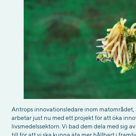
Antrops innovationsledare inom matområdet, 
arbetar just nu med ett projekt för att öka i
livsmedelssektorn. Vi bad dem dela med sig 
till för att vi ska kunna äta mer hållbart i framt