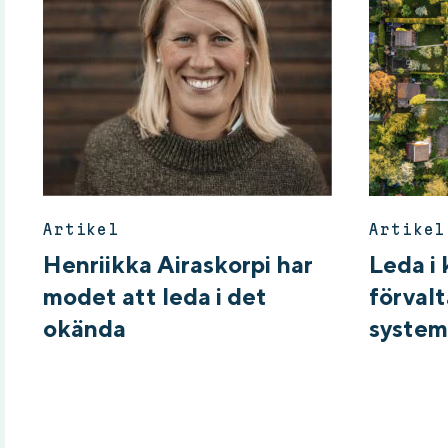
Artikel
Artikel
Henriikka Airaskorpi har
Leda i 
modet att leda i det
förvalt
okända
system