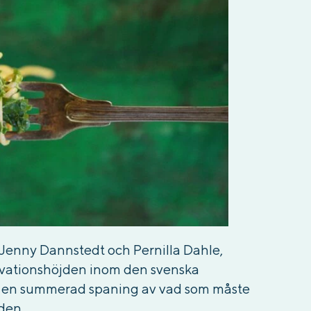
Jenny Dannstedt och Pernilla Dahle,
nnovationshöjden inom den svenska
av en summerad spaning av vad som måste
iden.