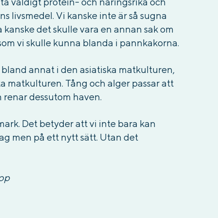
fta väldigt protein- och näringsrika och
ns livsmedel. Vi kanske inte är så sugna
ga kanske det skulle vara en annan sak om
 som vi skulle kunna blanda i pannkakorna.
 bland annat i den asiatiska matkulturen,
ka matkulturen. Tång och alger passar att
ch renar dessutom haven.
ark. Det betyder att vi inte bara kan
dag men på ett nytt sätt. Utan det
rop