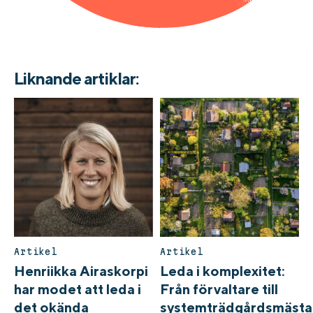
Liknande artiklar:
Artikel
Artikel
Henriikka Airaskorpi
Leda i komplexitet:
har modet att leda i
Från förvaltare till
det okända
systemträdgårdsmästa