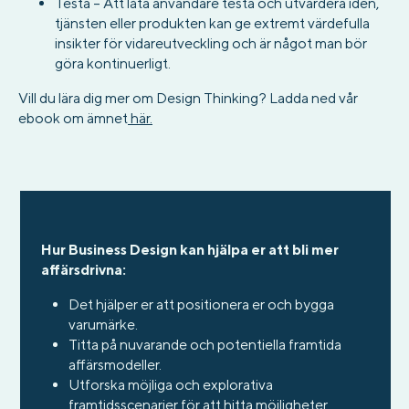
Testa – Att låta användare testa och utvärdera idén,
tjänsten eller produkten kan ge extremt värdefulla
insikter för vidareutveckling och är något man bör
göra kontinuerligt.
Vill du lära dig mer om Design Thinking? Ladda ned vår
ebook om ämnet
här.
Hur Business Design kan hjälpa er att bli mer
affärsdrivna:
Det hjälper er att positionera er och bygga
varumärke.
Titta på nuvarande och potentiella framtida
affärsmodeller.
Utforska möjliga och explorativa
framtidsscenarier för att hitta möjligheter