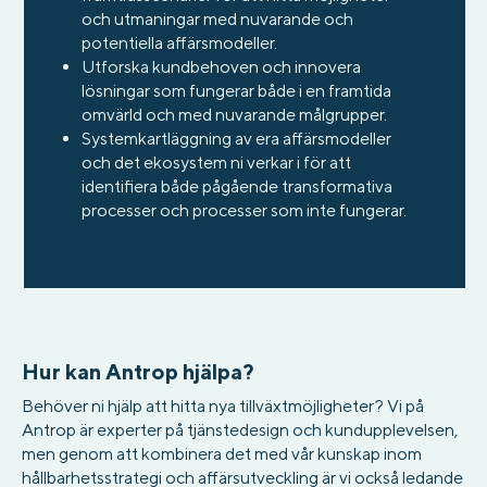
och utmaningar med nuvarande och
potentiella affärsmodeller.
Utforska kundbehoven och innovera
lösningar som fungerar både i en framtida
omvärld och med nuvarande målgrupper.
Systemkartläggning av era affärsmodeller
och det ekosystem ni verkar i för att
identifiera både pågående transformativa
processer och processer som inte fungerar.
Hur kan Antrop hjälpa?
Behöver ni hjälp att hitta nya tillväxtmöjligheter? Vi på
Antrop är experter på tjänstedesign och kundupplevelsen,
men genom att kombinera det med vår kunskap inom
hållbarhetsstrategi och affärsutveckling är vi också ledande