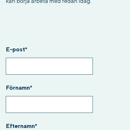
kan börja arbeta med redan idag.
E-post
*
Förnamn
*
Efternamn
*