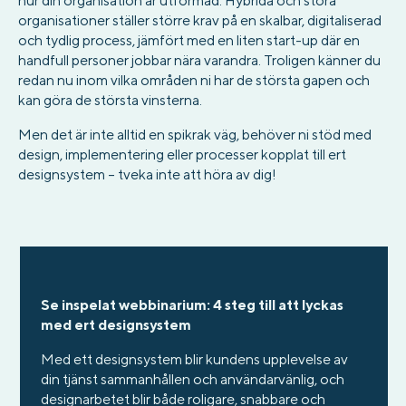
hur din organisation är utformad. Hybrida och stora
organisationer ställer större krav på en skalbar, digitaliserad
och tydlig process, jämfört med en liten start-up där en
handfull personer jobbar nära varandra. Troligen känner du
redan nu inom vilka områden ni har de största gapen och
kan göra de största vinsterna.
Men det är inte alltid en spikrak väg, behöver ni stöd med
design, implementering eller processer kopplat till ert
designsystem – tveka inte att höra av dig!
Se inspelat webbinarium: 4 steg till att lyckas
med ert designsystem
Med ett designsystem blir kundens upplevelse av
din tjänst sammanhållen och användarvänlig, och
designarbetet blir både roligare, snabbare och