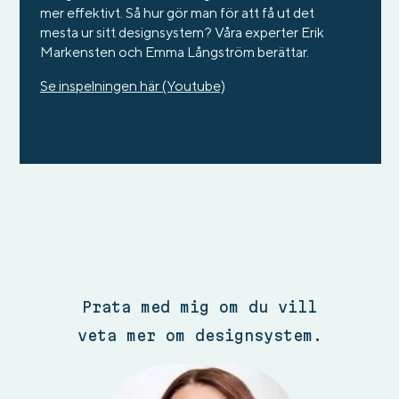
mer effektivt. Så hur gör man för att få ut det
mesta ur sitt designsystem? Våra experter Erik
Markensten och Emma Långström berättar.
Se inspelningen här (Youtube)
Prata med mig om du vill
veta mer om designsystem.