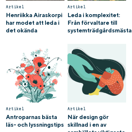
Artikel
Artikel
Henriikka Airaskorpi
Leda i komplexitet:
har modet att leda i
Från förvaltare till
det okända
systemträdgårdsmästa
Artikel
Artikel
Antroparnas bästa
När design gör
läs- och lyssningstips
skillnad i en av