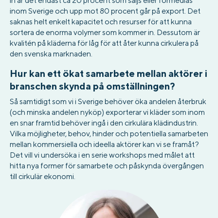
in är det endast ca 20 procent som säljs eller förmedlas
inom Sverige och upp mot 80 procent går på export. Det
saknas helt enkelt kapacitet och resurser för att kunna
sortera de enorma volymer som kommer in. Dessutom är
kvalitén på kläderna för låg för att åter kunna cirkulera på
den svenska marknaden.
Hur kan ett ökat samarbete mellan aktörer i
branschen skynda på omställningen?
Så samtidigt som vi i Sverige behöver öka andelen återbruk
(och minska andelen nyköp) exporterar vi kläder som inom
en snar framtid behöver ingå i den cirkulära klädindustrin.
Vilka möjligheter, behov, hinder och potentiella samarbeten
mellan kommersiella och ideella aktörer kan vi se framåt?
Det vill vi undersöka i en serie workshops med målet att
hitta nya former för samarbete och påskynda övergången
till cirkulär ekonomi.