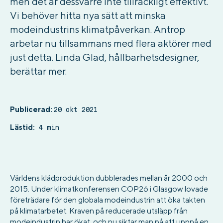
men det är dessvärre inte tillräckligt effektivt.
Vi behöver hitta nya sätt att minska
modeindustrins klimatpåverkan. Antrop
arbetar nu tillsammans med flera aktörer med
just detta. Linda Glad, hållbarhetsdesigner,
berättar mer.
Publicerad:
20 okt 2021
Lästid:
4 min
Världens klädproduktion dubblerades mellan år 2000 och
2015. Under klimatkonferensen COP26 i Glasgow lovade
företrädare för den globala modeindustrin att öka takten
på klimatarbetet. Kraven på reducerade utsläpp från
modeindustrin har ökat, och nu siktar man på att uppnå en