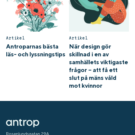
Artikel
Artikel
Antroparnas bästa
När design gör
läs- och lyssningstips
skillnad i en av
samhällets viktigaste
frågor – att få ett
slut på mäns våld
mot kvinnor
Rosenlundsgatan 29A