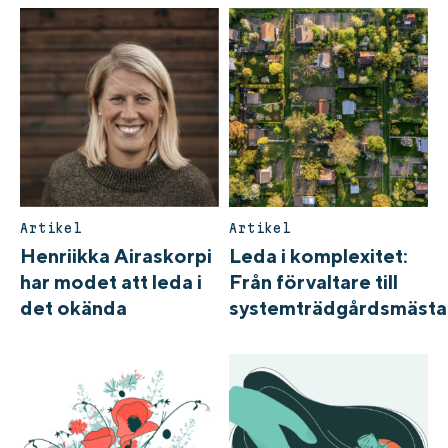
Artikel
Artikel
Henriikka Airaskorpi
Leda i komplexitet:
har modet att leda i
Från förvaltare till
det okända
systemträdgårdsmästa