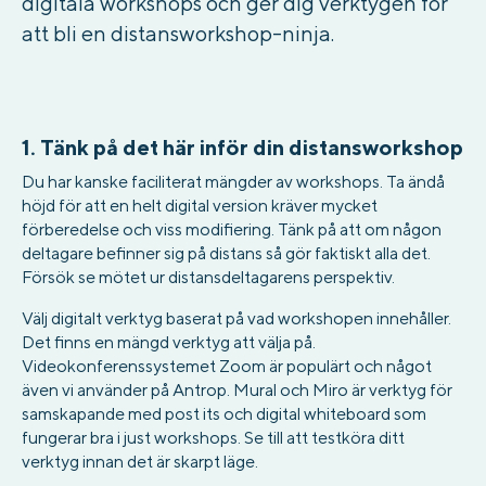
digitala workshops och ger dig verktygen för
att bli en distansworkshop-ninja.
1.
Tänk på det här inför din distansworkshop
Du har kanske faciliterat mängder av workshops. Ta ändå
höjd för att en helt digital version kräver mycket
förberedelse och viss modifiering. Tänk på att om någon
deltagare befinner sig på distans så gör faktiskt alla det.
Försök se mötet ur distansdeltagarens perspektiv.
Välj digitalt verktyg baserat på vad workshopen innehåller.
Det finns en mängd verktyg att välja på.
Videokonferenssystemet Zoom är populärt och något
även vi använder på Antrop. Mural och Miro är verktyg för
samskapande med post its och digital whiteboard som
fungerar bra i just workshops. Se till att testköra ditt
verktyg innan det är skarpt läge.