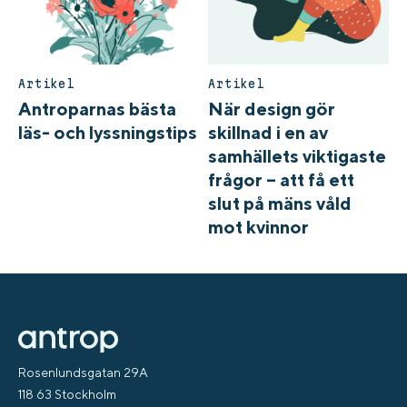
Artikel
Artikel
Antroparnas bästa
När design gör
läs- och lyssningstips
skillnad i en av
samhällets viktigaste
frågor – att få ett
slut på mäns våld
mot kvinnor
Rosenlundsgatan 29A
118 63 Stockholm