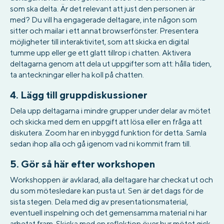
som ska delta. Är det relevant att just den personen är
med? Du vill ha engagerade deltagare, inte någon som
sitter och mailar i ett annat browserfönster. Presentera
möjligheter till interaktivitet, som att skicka en digital
tumme upp eller ge ett glatt tillrop i chatten. Aktivera
deltagarna genom att dela ut uppgifter som att: hålla tiden,
ta anteckningar eller ha koll på chatten.
4. Lägg till gruppdiskussioner
Dela upp deltagarna i mindre grupper under delar av mötet
och skicka med dem en uppgift att lösa eller en fråga att
diskutera. Zoom har en inbyggd funktion för detta. Samla
sedan ihop alla och gå igenom vad ni kommit fram till.
5. Gör så här efter workshopen
Workshoppen är avklarad, alla deltagare har checkat ut och
du som mötesledare kan pusta ut. Sen är det dags för de
sista stegen. Dela med dig av presentationsmaterial,
eventuell inspelning och det gemensamma material ni har
arbetat fram. Skicka med en reflektion över hur mötet gick,