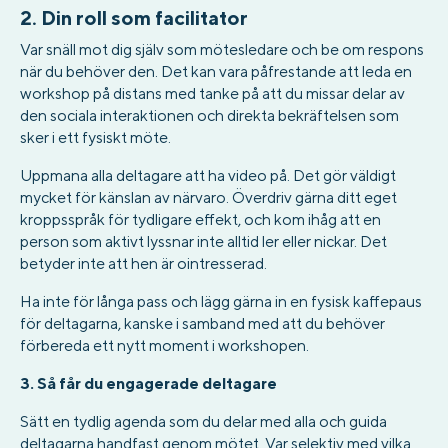
2.
Din roll som facilitator
Var snäll mot dig själv som mötesledare och be om respons
när du behöver den. Det kan vara påfrestande att leda en
workshop på distans med tanke på att du missar delar av
den sociala interaktionen och direkta bekräftelsen som
sker i ett fysiskt möte.
Uppmana alla deltagare att ha video på. Det gör väldigt
mycket för känslan av närvaro. Överdriv gärna ditt eget
kroppsspråk för tydligare effekt, och kom ihåg att en
person som aktivt lyssnar inte alltid ler eller nickar. Det
betyder inte att hen är ointresserad.
Ha inte för långa pass och lägg gärna in en fysisk kaffepaus
för deltagarna, kanske i samband med att du behöver
förbereda ett nytt moment i workshopen.
3. Så får du engagerade deltagare
Sätt en tydlig agenda som du delar med alla och guida
deltagarna handfast genom mötet. Var selektiv med vilka