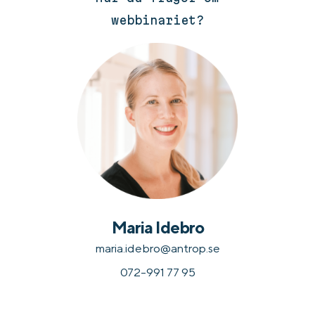
webbinariet?
Maria Idebro
maria.idebro@antrop.se
072-991 77 95