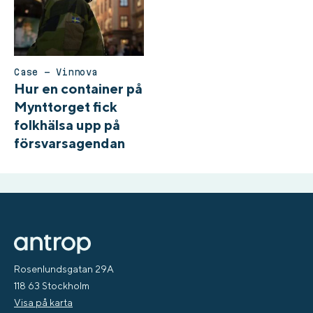
Case – Vinnova
Hur en container på
Mynttorget fick
folkhälsa upp på
försvarsagendan
Rosenlundsgatan 29A
118 63 Stockholm
Visa på karta