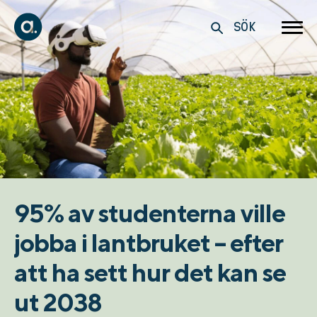
SÖK
95% av studenterna ville
jobba i lantbruket – efter
att ha sett hur det kan se
ut 2038