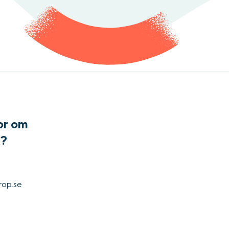
or om
t?
rop.se