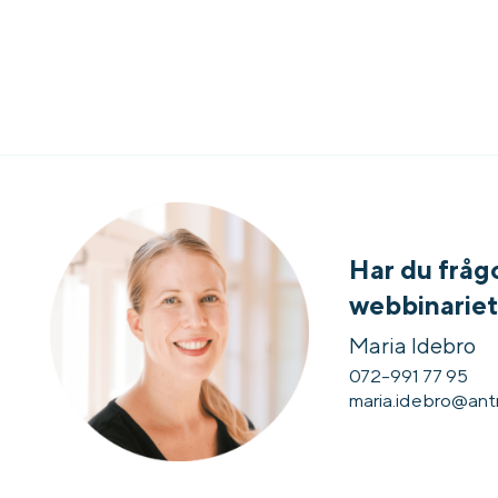
Har du fråg
webbinarie
Maria Idebro
072-991 77 95
maria.idebro@ant