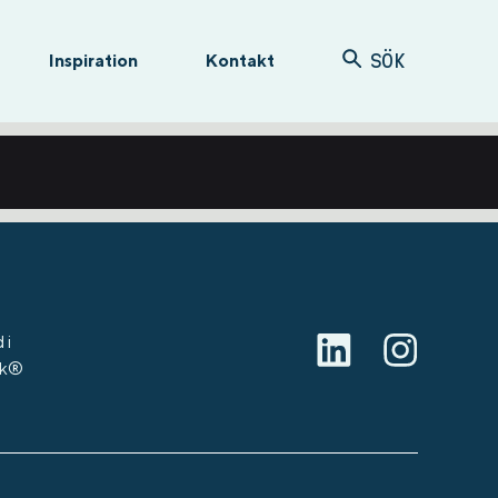
Inspiration
Kontakt
SÖK
 i
rk®