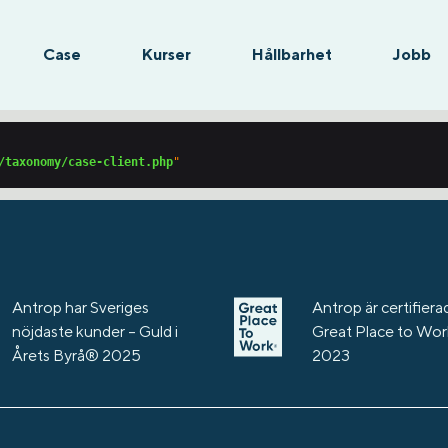
Case
Kurser
Hållbarhet
Jobb
/taxonomy/case-client.php
Antrop har Sveriges
Antrop är certifierad
nöjdaste kunder – Guld i
Great Place to Wo
Årets Byrå® 2025
2023