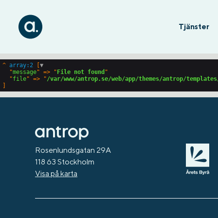
Tjänster
^
array:2
 [
▼
  "
message
" => "
File not found
"

  "
file
" => "
/var/www/antrop.se/web/app/themes/antrop/templates
Rosenlundsgatan 29A
118 63 Stockholm
Visa på karta