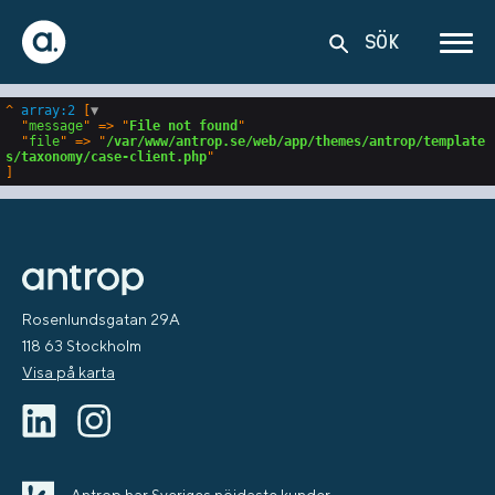
SÖK
^
array:2
 [
▼
  "
message
" => "
File not found
"

  "
file
" => "
/var/www/antrop.se/web/app/themes/antrop/template
s/taxonomy/case-client.php
Rosenlundsgatan 29A
118 63 Stockholm
Visa på karta