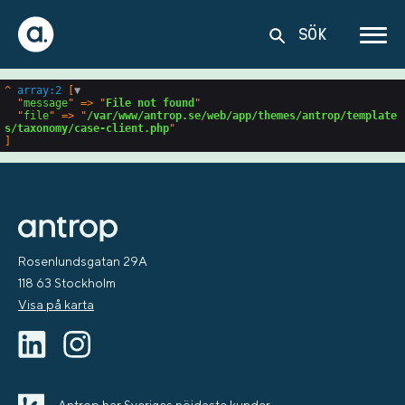
SÖK
^
array:2
 [
▼
  "
message
" => "
File not found
"

  "
file
" => "
/var/www/antrop.se/web/app/themes/antrop/template
s/taxonomy/case-client.php
Rosenlundsgatan 29A
118 63 Stockholm
Visa på karta