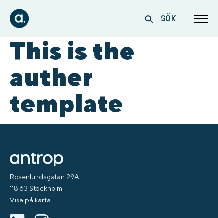
SÖK
This is the
auther
template
Rosenlundsgatan 29A
118 63 Stockholm
Visa på karta